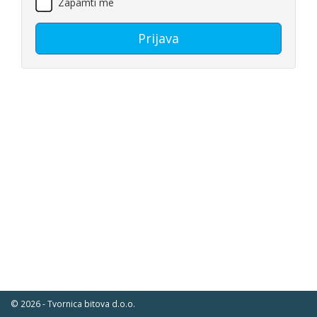
Zapamti me
Prijava
© 2026 - Tvornica bitova d.o.o.